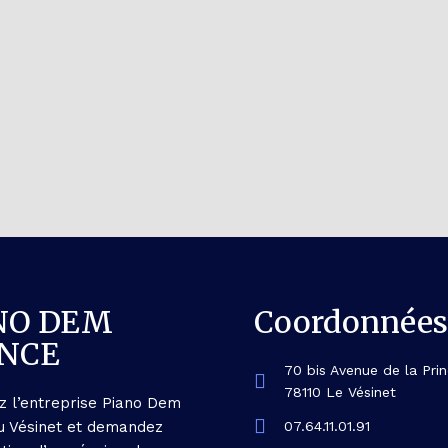
NO DEM
Coordonnées
NCE
70 bis Avenue de la Pri
78110 Le Vésinet
z l’entreprise Piano Dem
u Vésinet et demandez
07.64.11.01.91