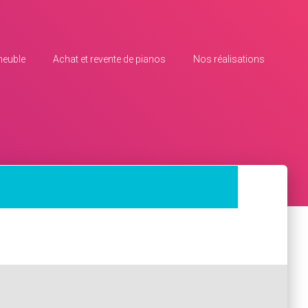
meuble
Achat et revente de pianos
Nos réalisations