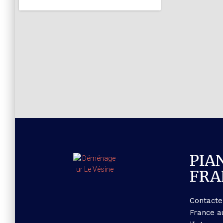
PIA
FRA
Contacte
France a