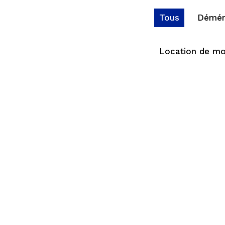
Tous
Démén
Location de m